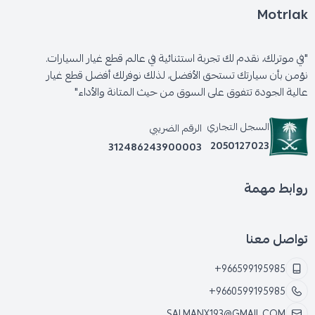
Motrlak
"في موترلك، نقدم لك تجربة استثنائية في عالم قطع غيار السيارات.
نؤمن بأن سيارتك تستحق الأفضل، لذلك نوفرلك أفضل قطع غيار
عالية الجودة تتفوق على السوق من حيث المتانة والأداء"
السجل التجاري
الرقم الضريبي
2050127023
312486243900003
روابط مهمة
تواصل معنا
+966599195985
+9660599195985
SALMANX193@GMAIL.COM