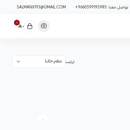
تواصل معنا:
+9660599195985
SALMANX193@GMAIL.COM
٠
٠
ترتيب