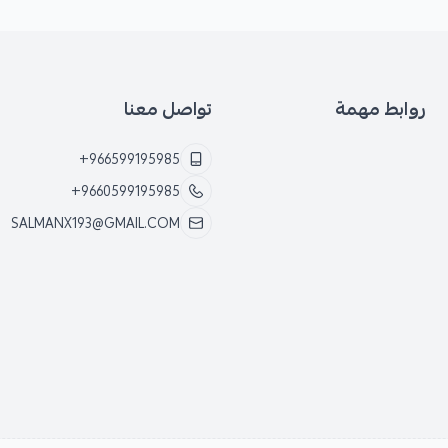
روابط مهمة
تواصل معنا
+966599195985
+9660599195985
SALMANX193@GMAIL.COM