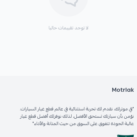
✅ أداء فرامل محسّن وقوة فرملة أعلى بنسبة تتراوح بين
30% إلى 50% في الظروف القصوى.
لا توجد تقييمات حاليا
✅ فعالية خاصة مع السرعات العالية أو عند القيادة على
المنحدرات الجبلية.
✅ تقليل أو إزالة ظاهرة رجة الفرامل بشكل نهائي.
Motrlak
الأعطال التي تعالجها هذه القطعة:
"في موترلك، نقدم لك تجربة استثنائية في عالم قطع غيار السيارات.
نؤمن بأن سيارتك تستحق الأفضل، لذلك نوفرلك أفضل قطع غيار
عالية الجودة تتفوق على السوق من حيث المتانة والأداء"
* اهتزاز أو رجة في عجلة القيادة عند استخدام الفرامل.