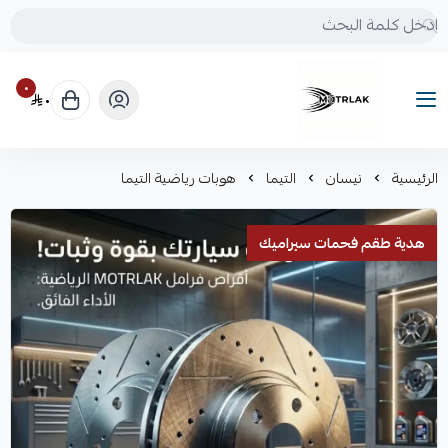
٠
٠
Motrlak
الرئيسية
نيسان
التيما
هوبات رياضية التيما
هدية طقم فحمات سيراميك