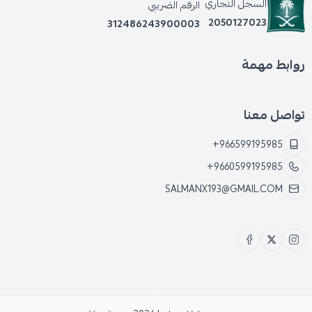
السجل التجاري
الرقم الضريبي
2050127023
312486243900003
* ضعف في قوة الفرملة خاصة عند الاستخدام المتكرر أو
في الظروف القاسية.
روابط مهمة
* ارتفاع درجة حرارة منظومة الفرامل بشكل ملحوظ.
تواصل معنا
+966599195985
+9660599195985
SALMANX193@GMAIL.COM