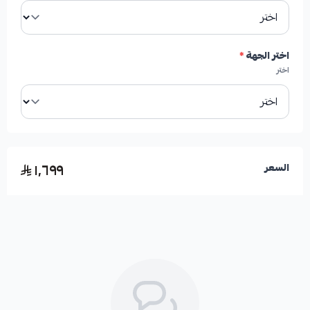
العلامة التجارية:
إصدار HIGHROAD AUTO PARTS.
اختر الجهة
*
آلية التبريد:
تعمل الفتحات (التخاريم) والخطوط على
اختر
تشتيت الحرارة من الهوب ومنظومة الفرامل بشكل عام.
تحسين احتكاك الأقمشة:
تساعد الخطوط على صنفرة
أقمشة الفرامل لضمان احتكاك أفضل.
١٬٦٩٩
السعر
فوائد استخدام هوبات رياضية التيما: