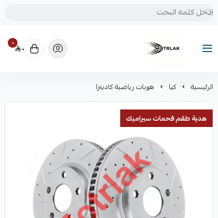
٠
٠
Motrlak
الرئيسية
كيا
هوبات رياضية كادينزا
هدية طقم فحمات سيراميك