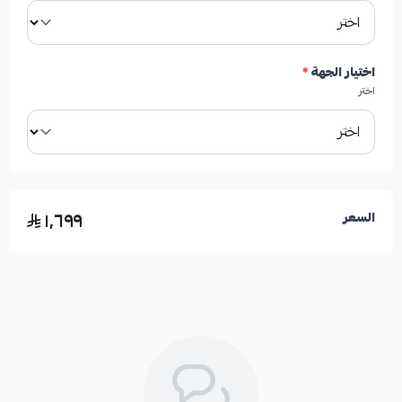
بلد المنشأ:
صناعة أمريكية.
الإصدار:
HIGHROAD AUTO PARTS.
اختيار الجهة
*
اختر
آلية العمل:
تعمل على تبريد الهوب ومنظومة الفرامل
بشكل عام من خلال فتحات التهوية (التخاريم) والخطوط
لتشتيت الحرارة وصنفرة الأقمشة.
١٬٦٩٩
السعر
تحسين الأداء:
توفر أداء أفضل وقوة فرامل أعلى بزيادة
تتراوح بين 30% إلى 50% في أقصى الظروف، خاصة مع
السرعات العالية أو عند القيادة في العقبات الجبلية.
تقليل الاهتزاز:
تعمل على تقليل أو إزالة الرجة (الاهتزاز)
بشكل نهائي عند استخدام الفرامل.