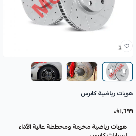
هوبات رياضية كابرس
١٬٦٩٩
هوبات رياضية مخرمة ومخططة عالية الأداء
لسيارات كابرس