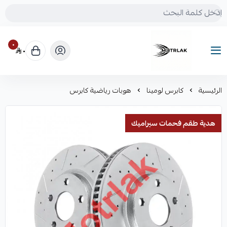
٠
٠
Motrlak
الرئيسية
كابرس لومينا
هوبات رياضية كابرس
هدية طقم فحمات سيراميك