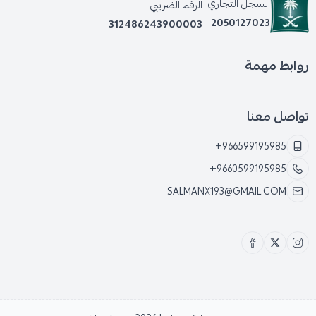
السجل التجاري
الرقم الضريبي
* ضعف في أداء الفرامل.
2050127023
312486243900003
* اهتزازات ملحوظة عند الفرملة (رجة).
روابط مهمة
* ارتفاع درجة حرارة منظومة الفرامل بشكل أسرع.
تواصل معنا
+966599195985
* احتمالية زيادة مسافة التوقف.
+9660599195985
SALMANX193@GMAIL.COM