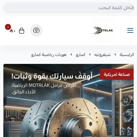
٠
٠
Motrlak
الرئيسية
شيفروليه
كمارو
هوبات رياضية كمارو
صناعة امريكية