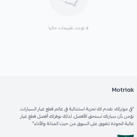
✅ أداء فرامل محسّن وقوة فرملة أعلى بنسبة تتراوح بين
30% إلى 50% في الظروف القصوى.
لا توجد تقييمات حاليا
✅ مثالية للاستخدام مع السرعات العالية أو في الطرق
الجبلية.
✅ تعمل على تقليل أو إزالة اهتزازات الفرامل (الرجة)
بشكل نهائي.
Motrlak
"في موترلك، نقدم لك تجربة استثنائية في عالم قطع غيار السيارات.
الأعطال المحتملة عند تلف القطعة الأصلية:
نؤمن بأن سيارتك تستحق الأفضل، لذلك نوفرلك أفضل قطع غيار
عالية الجودة تتفوق على السوق من حيث المتانة والأداء"