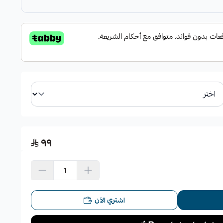
٩٩
اشتري الآن