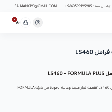
تواصل معنا:
+9660599195985
SALMANX193@GMAIL.COM
٠
٠
 LS460
LS460
نوفر لك حساس قماش فحمات فرامل LS460 كقطعة غيار متينة وعالية الجودة من شركة FORMULA