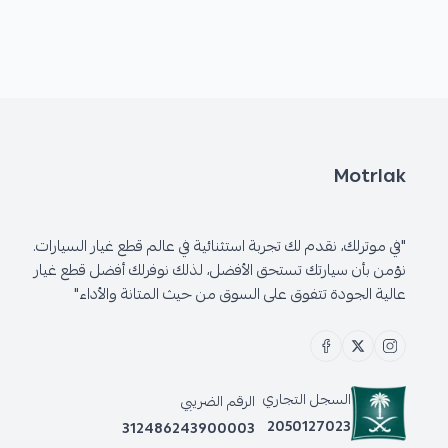
Motrlak
"في موترلك، نقدم لك تجربة استثنائية في عالم قطع غيار السيارات.
نؤمن بأن سيارتك تستحق الأفضل، لذلك نوفرلك أفضل قطع غيار
عالية الجودة تتفوق على السوق من حيث المتانة والأداء"
السجل التجاري
الرقم الضريبي
2050127023
312486243900003