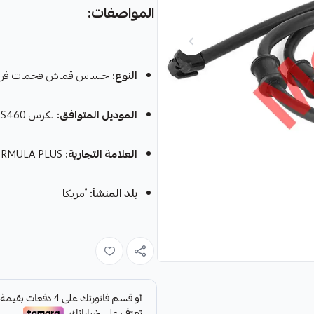
المواصفات:
النوع:
حساس قماش فحمات فرا
الموديل المتوافق:
لكزس LS460
العلامة التجارية:
FORMULA PLUS
بلد المنشأ:
أمريكا