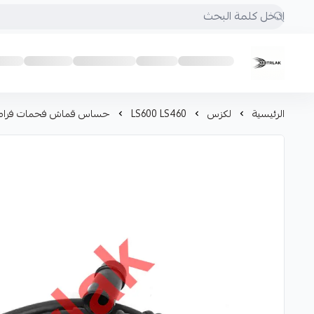
Motrlak
الرئيسية
لكزس
LS600 LS460
حساس قماش فحمات فرامل 460