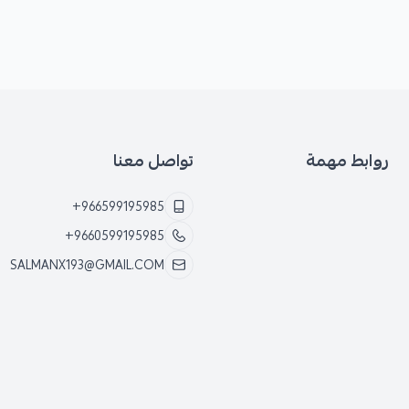
روابط مهمة
تواصل معنا
+966599195985
+9660599195985
SALMANX193@GMAIL.COM