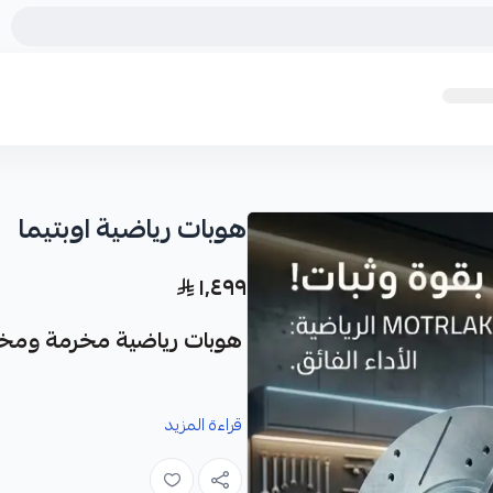
هوبات رياضية اوبتيما
١٬٤٩٩
هوبات رياضية مخرمة ومخططة
نوفر لك هوبات رياضية مخرمة ومخططة ك
قراءة المزيد