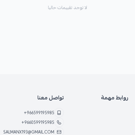
لا توجد تقييمات حاليا
*
ارتفاع درجة حرارة منظومة الفرا
روابط مهمة
تواصل معنا
+966599195985
+9660599195985
SALMANX193@GMAIL.COM