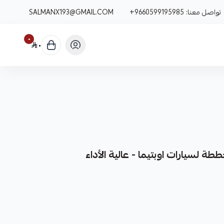
تواصل معنا:
+9660599195985
SALMANX193@GMAIL.COM
٠
٠
 لسيارات اوبتيما - عالية الأداء
قطعة غيار عالية الجودة والأداء لسيارات اوبتيما.