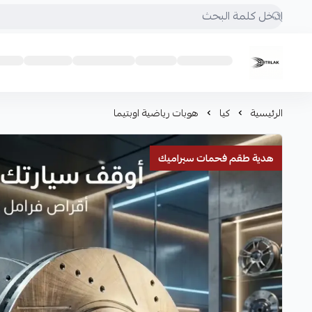
Motrlak
الرئيسية
كيا
هوبات رياضية اوبتيما
هدية طقم فحمات سيراميك