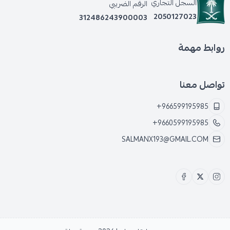
السجل التجاري
الرقم الضريبي
2050127023
312486243900003
روابط مهمة
تواصل معنا
+966599195985
+9660599195985
SALMANX193@GMAIL.COM