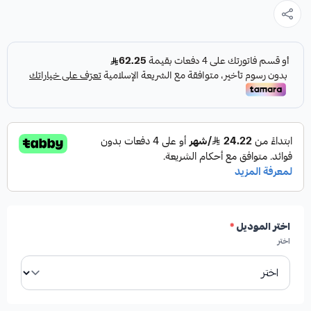
2025، كقطعة غيار متينة وعالية الجودة تضمن لك أداءً موثوقاً.
المواصفات:
النوع:
فحمات سيراميك
بلد المنشأ:
صناعة يابانية
اختر الموديل
*
التوافق:
تويوتا يارس موديلات 2022، 2023، 2024، 2025
اختر