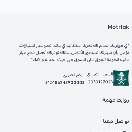
* ضعف في أداء الفرامل.
Motrlak
* صدور أصوات مزعجة عند الفرملة.
"في موترلك، نقدم لك تجربة استثنائية في عالم قطع غيار السيارات.
* اهتزاز في دواسة الفرامل.
نؤمن بأن سيارتك تستحق الأفضل، لذلك نوفرلك أفضل قطع غيار
عالية الجودة تتفوق على السوق من حيث المتانة والأداء"
السجل التجاري
الرقم الضريبي
2050127023
312486243900003
روابط مهمة
تواصل معنا