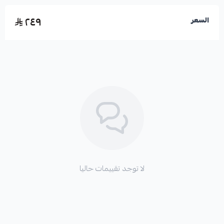
مميزات المنتج:
٢٤٩
السعر
✅ مصنوعة من السيراميك لضمان أداء فرامل ممتاز.
✅ جودة تصنيع يابانية تضمن المتانة وطول العمر.
✅ مصممة خصيصاً لتناسب موديلات يارس المذكورة.
لا توجد تقييمات حاليا
الأعطال المحتملة عند تلف القطعة الأصلية: