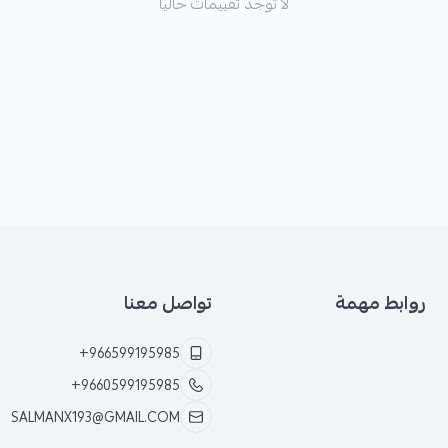
لا توجد تقييمات حاليا
🛡️ ملاحظة هامة: هذا المنتج يتم
روابط مهمة
تواصل معنا
+966599195985
+9660599195985
SALMANX193@GMAIL.COM