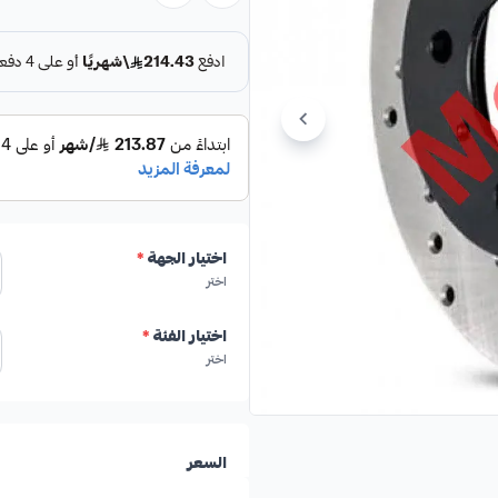
المميزات الرئيسية:
✓
صناعة يابانية أصلية.
✓
تصميم رياضي مخرم لتهوية فائق
اختيار الجهة
*
اختر
✓
تحسين أداء الفرامل وزيادة قوتها بنسبة تصل إل
اختيار الفئة
*
اختر
✓
تقليل أو إزالة اهتزازات الفرامل 
✓
تبريد فعال للهوبات ومنظومة الف
السعر