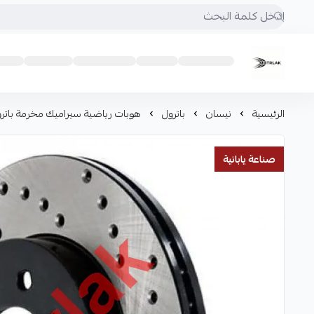
Motrlak
الرئيسية
نيسان
باترول
هوبات رياضية سيراميك مخرمة باترول
صناعة يابانية