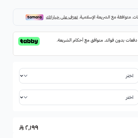
ة.
ى 50% في الظروف القاسية.
(الرجة) بشكل نهائي.
رامل بالكامل.
٢٬١٩٩