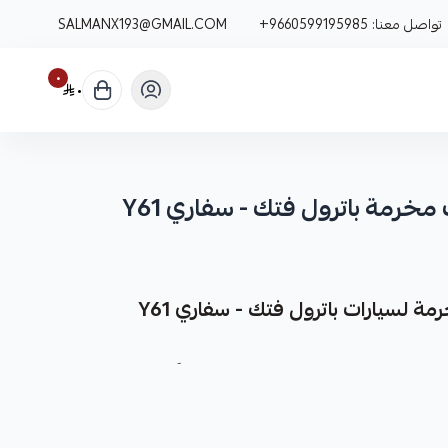
تواصل معنا:
+9660599195985
SALMANX193@GMAIL.COM
٠
٠
خرمة باترول فتك - سفاري Y61
 لسيارات باترول فتك - سفاري Y61
ة كقطعة غيار عالية الجودة مصممة خصيصاً لسيارات باترول فتك