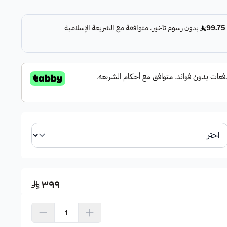
مات التقليدية.
.
ر مزعجة.
٣٩٩