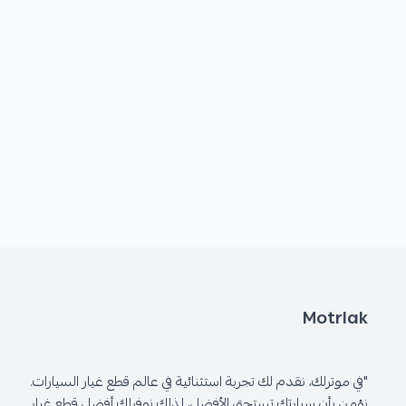
Motrlak
"في موترلك، نقدم لك تجربة استثنائية في عالم قطع غيار السيارات.
نؤمن بأن سيارتك تستحق الأفضل، لذلك نوفرلك أفضل قطع غيار