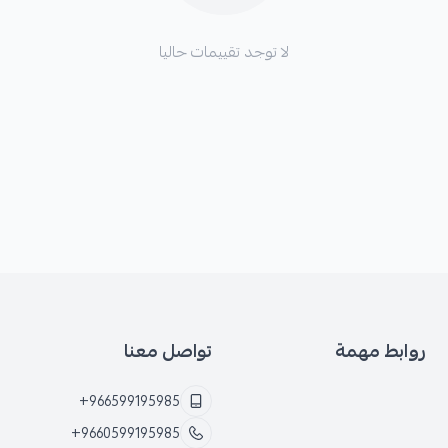
لا توجد تقييمات حاليا
روابط مهمة
تواصل معنا
+966599195985
+9660599195985