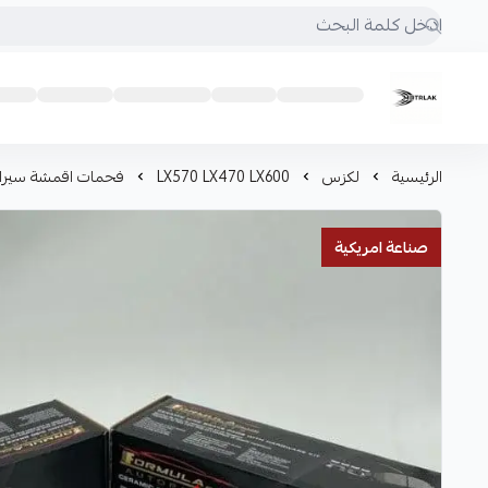
Motrlak
الرئيسية
لكزس
LX570 LX470 LX600
فحمات اقمشة سيراميك جيب 
صناعة امريكية