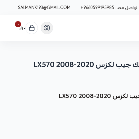
تواصل معنا:
+9660599195985
SALMANX193@GMAIL.COM
٠
٠
س LX570 2008-2020
LX570 2008-2
نوفر لك فحمات أقمشة سيراميك جيب لكزس LX570 2008-2020 كقطعة غيار متينة وعالية الجودة من