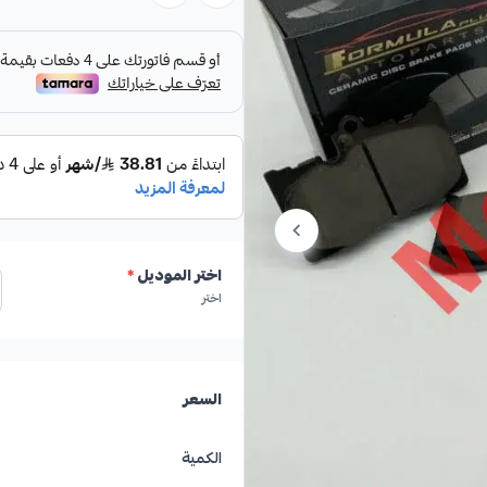
مميزات المنتج:
✔
فرامل أقوى واستجابة أسرع.
✔
عمر افتراضي أطول مقارنة بالفح
اختر الموديل
*
اختر
✔
إنتاج رماد أقل يقلل من الأوساخ
✔
تشغيل هادئ بدون أصوات صفي
السعر
الكمية