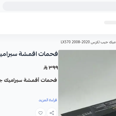
لكزس LX570 2008-2020
فحمات اقمشة سيراميك جيب لكز
٣٩٩
فحمات أقمشة سيراميك جيب لكزس 020
قراءة المزيد
شركة FORMULA PLUS، صناعة أمريكية.