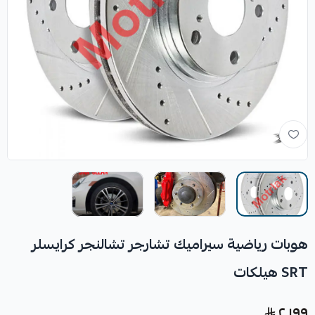
هوبات رياضية سيراميك تشارجر تشالنجر كرايسلر
SRT هيلكات
٢٬١٩٩