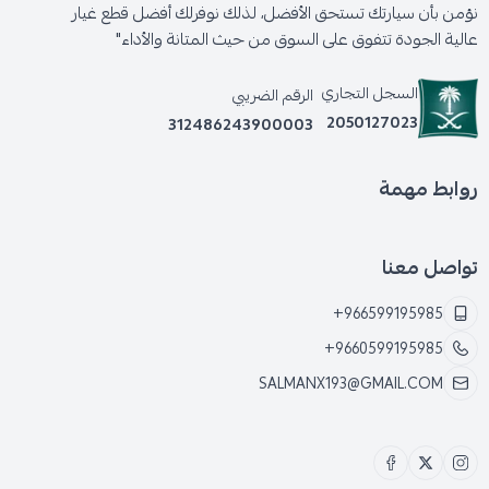
نؤمن بأن سيارتك تستحق الأفضل، لذلك نوفرلك أفضل قطع غيار
*
ارتفاع درجة حرارة منظومة الفرامل بشكل أسرع.
عالية الجودة تتفوق على السوق من حيث المتانة والأداء"
السجل التجاري
*
الرقم الضريبي
احتمالية تلف أجزاء أخرى من منظومة الفرامل.
2050127023
312486243900003
روابط مهمة
تواصل معنا
+966599195985
+9660599195985
SALMANX193@GMAIL.COM