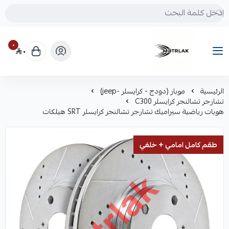
٠
٠
Motrlak
الرئيسية
موبار (دودج - كرايسلر -jeep)
تشارجر تشالنجر كرايسلر C300
هوبات رياضية سيراميك تشارجر تشالنجر كرايسلر SRT هيلكات
طقم كامل امامي + خلفي