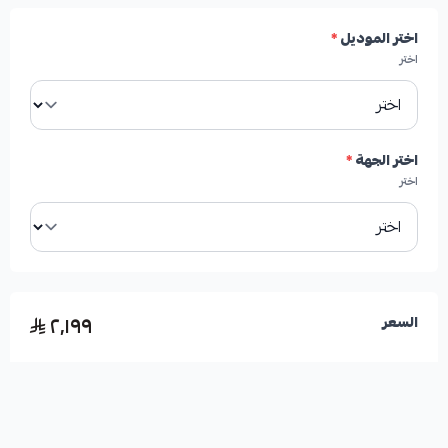
✓
صناعة أمريكية عالية الجودة من إصدار HIGHROAD
اختر الموديل
*
AUTO PARTS.
اختر
✓
تبريد فعال للهوبات ومنظومة الفرامل بالكامل عبر
فتحات التهوية والتخاريم.
اختر الجهة
*
اختر
✓
تشتيت ممتاز للحرارة وصنفرة مستمرة لأقمشة
الفرامل.
✓
تحسين ملحوظ في قوة الفرامل بنسبة تتراوح بين 30%
٢٬١٩٩
السعر
إلى 50% في الظروف القاسية.
✓
أداء استثنائي عند السرعات العالية أو في المنحدرات
الجبلية.