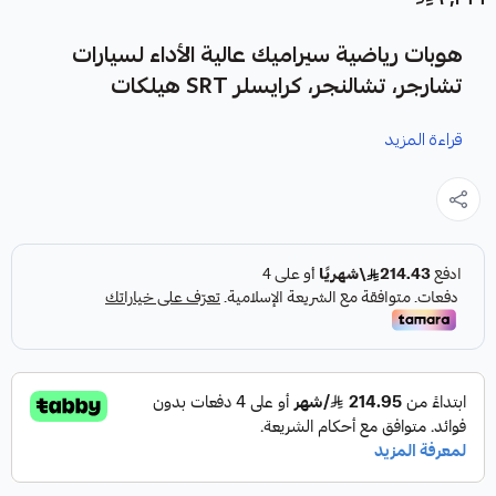
هوبات رياضية سيراميك عالية الأداء لسيارات
تشارجر، تشالنجر، كرايسلر SRT هيلكات
قراءة المزيد
نوفر لك هوبات رياضية سيراميك كقطعة غيار متينة وعالية الجودة
مصممة خصيصاً لتعزيز أداء نظام الفرامل في سيارات تشارجر،
تشالنجر، وكرايسلر SRT هيلكات.
المميزات الرئيسية:
✓
تصميم رياضي مخرم ومخطط لتهوية فائقة.