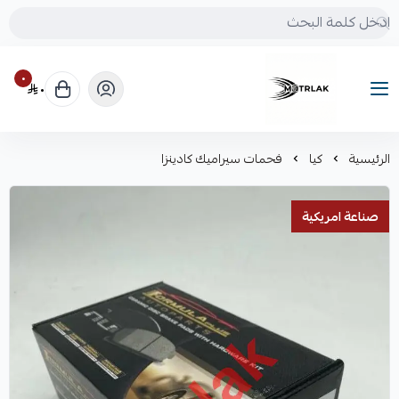
٠
٠
Motrlak
الرئيسية
كيا
فحمات سيراميك كادينزا
صناعة امريكية