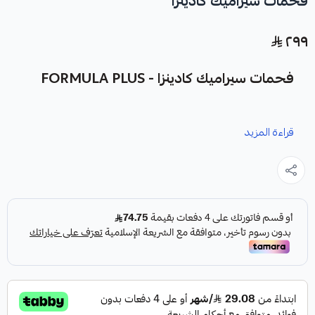
فحمات سيراميك كادينزا
٢٩٩
فحمات سيراميك كادينزا - FORMULA PLUS
نوفر لك فحمات سيراميك كادينزا كقطعة غيار متينة وعالية الجودة
قراءة المزيد
من شركة FORMULA PLUS، صناعة أمريكية، مصممة لتعزيز أداء
نظام الفرامل في سيارتك.
مميزات المنتج:
✓
فرامل أقوى واستجابة أسرع.