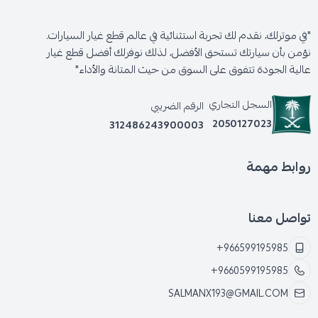
"في موترلك، نقدم لك تجربة استثنائية في عالم قطع غيار السيارات.
نؤمن بأن سيارتك تستحق الأفضل، لذلك نوفرلك أفضل قطع غيار
عالية الجودة تتفوق على السوق من حيث المتانة والأداء"
السجل التجاري
الرقم الضريبي
2050127023
312486243900003
روابط مهمة
تواصل معنا
+966599195985
+9660599195985
SALMANX193@GMAIL.COM