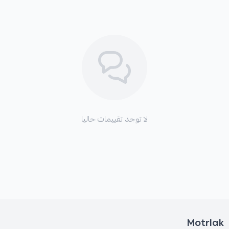
*
سماع أصوات صفير أو احتكاك عند الفرملة.
*
تآكل سريع وغير طبيعي لأقراص الفرامل.
*
اهتزازات ملحوظة عند الضغط على دواسة الفرامل.
لا توجد تقييمات حاليا
Motrlak