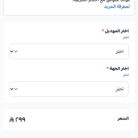
✓
عمر افتراضي أطول مقارنة بالفحمات التقليدية.
اختر الموديل
*
✓
إنتاج رماد أقل يساهم في نظافة العجلات.
اختر
✓
تشغيل هادئ وبدون أصوات صفير مزعجة.
اختر الجهة
*
اختر
الأعطال المحتملة عند تلف القطعة:
٢٩٩
السعر
*
ضعف أداء الفرامل وفقدان الاستجابة السريعة.