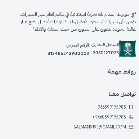
"في موترلك، نقدم لك تجربة استثنائية في عالم قطع غيار السيارات.
نؤمن بأن سيارتك تستحق الأفضل، لذلك نوفرلك أفضل قطع غيار
عالية الجودة تتفوق على السوق من حيث المتانة والأداء"
السجل التجاري
الرقم الضريبي
2050127023
312486243900003
روابط مهمة
تواصل معنا
+966599195985
+9660599195985
SALMANX193@GMAIL.COM