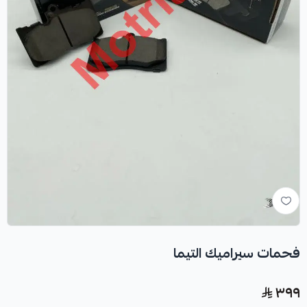
فحمات سيراميك التيما
٣٩٩