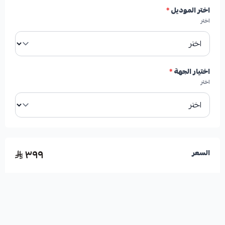
اختر الموديل
*
✓
إنتاج رماد أقل يساهم في نظافة العجلات.
اختر
✓
تشغيل هادئ وبدون أصوات صفير مزعجة.
اختيار الجهة
*
اختر
٣٩٩
السعر