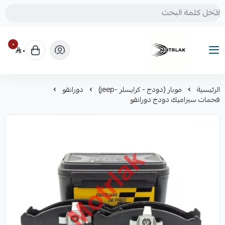
٠
٠
Motrlak
الرئيسية
موبار (دودج - كرايسلر -jeep)
دورانقو
فحمات سيراميك دودج دورانقو