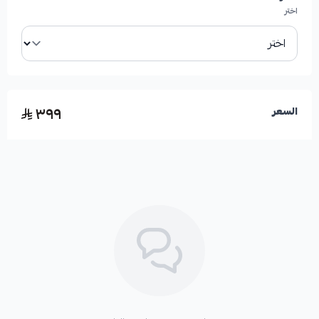
اختر
✓
معتمدة من خبراء الميكانيكا الألمان.
٣٩٩
السعر
الفوائد عند استخدام هذه القطعة:
*
تجنب مشاكل ضعف الفرامل أو عدم استجابتها.
*
تقليل احتمالية تلف أقراص الفرامل بسبب الحرارة الزائدة.
*
ضمان تجربة قيادة أكثر أمانًا وراحة.