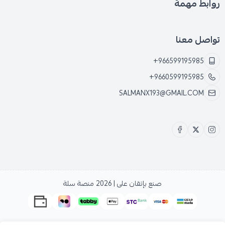
روابط مهمة
تواصل معنا
+966599195985
+9660599195985
SALMANX193@GMAIL.COM
صنع بإتقان على | 2026
منصة سلة