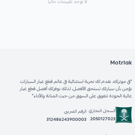
لا توجد تقييمات حاليا
Motrlak
"في موترلك، نقدم لك تجربة استثنائية في عالم قطع غيار السيارات.
نؤمن بأن سيارتك تستحق الأفضل، لذلك نوفرلك أفضل قطع غيار
عالية الجودة تتفوق على السوق من حيث المتانة والأداء"
السجل التجاري
الرقم الضريبي
2050127023
312486243900003