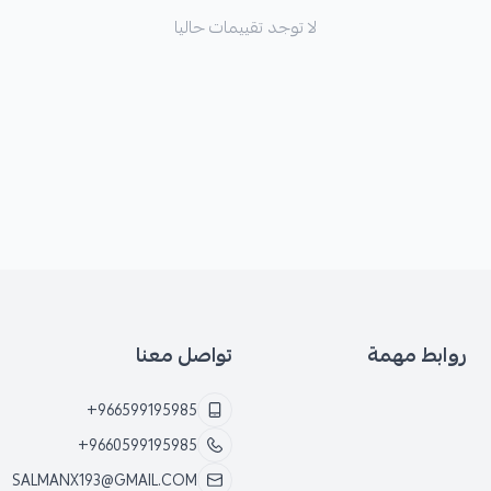
لا توجد تقييمات حاليا
روابط مهمة
تواصل معنا
+966599195985
+9660599195985
SALMANX193@GMAIL.COM