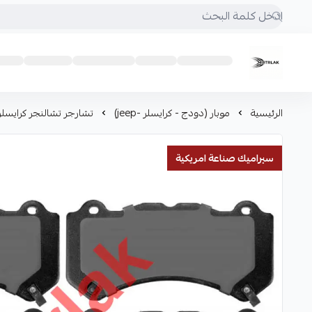
Motrlak
الرئيسية
موبار (دودج - كرايسلر -jeep)
تشارجر تشالنجر كرايسلر 300
سيراميك صناعة امريكية