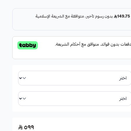
ات التقليدية.
العجلات.
ر مزعجة.
٥٩٩