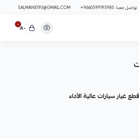
تواصل معنا:
+9660599195985
SALMANX193@GMAIL.COM
٠
٠
ت
 غيار سيارات عالية الأداء
 غيار متينة وعالية الجودة مصممة خصيصًا لتعزيز أداء نظام