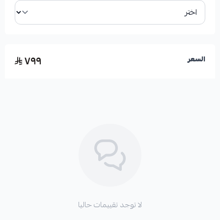
ملاحظات هامة للتركيب:
٧٩٩
السعر
*
يجب التركيب لدى مركز مختص ومعتمد.
*
ضرورة تنظيف دائرة التكييف والثلاجة بشكل كامل.
*
استبدال رديتر المكيف وبلف الثلاجة.
لا توجد تقييمات حاليا