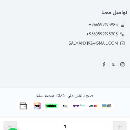
تواصل معنا
+966599195985
+9660599195985
SALMANX193@GMAIL.COM
صنع بإتقان على | 2026
منصة سلة