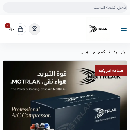
٠
٠
Motrlak
الرئيسية
كمبرسر سيراتو
صناعة امريكية