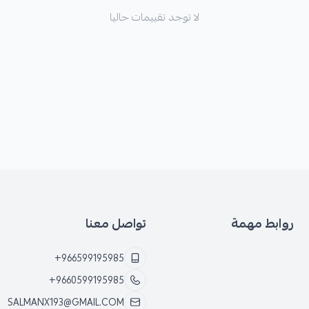
لا توجد تقييمات حاليا
روابط مهمة
تواصل معنا
+966599195985
+9660599195985
SALMANX193@GMAIL.COM