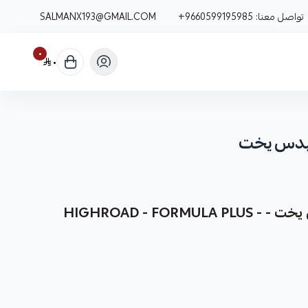
تواصل معنا:
+9660599195985
SALMANX193@GMAIL.COM
٠
٠
يدس يخت
فحمات سيراميك مرسيدس يخت - HIGHROAD - FORMULA PLUS -
كقطعة غيار متينة وعالية الجودة، مصممة خصيصًا لتعزيز أداء