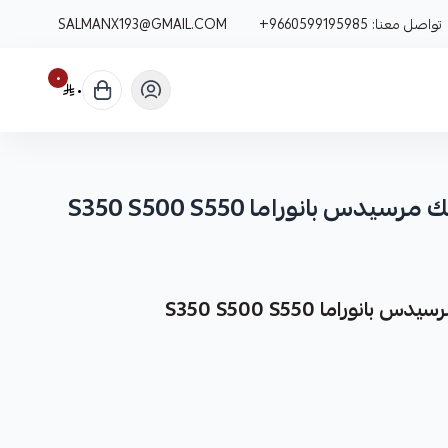
تواصل معنا:
+9660599195985
SALMANX193@GMAIL.COM
٠
٠
بانوراما S350 S500 S550
اما S350 S500 S550
نوفر لك فحمات أقمشة سيراميك مرسيدس بانوراما S350 S500 S550 كقطعة غيار متينة وعالية الجودة