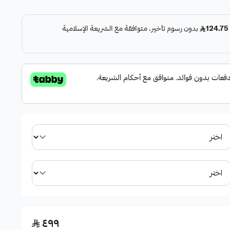
.
مات التقليدية.
.
ر مزعجة.
٤٩٩