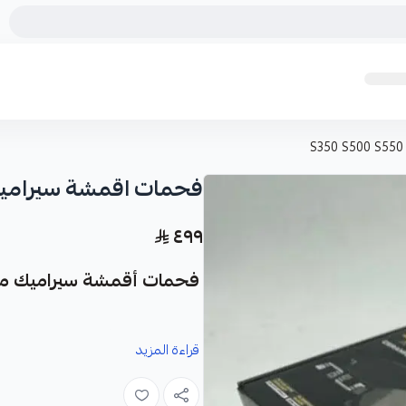
فحمات اقمشة سيراميك مرسيدس 
٤٩٩
فحمات أقمشة سيراميك مرسيدس بانور
قراءة المزيد
مصممة خصيصاً لسيارتك.