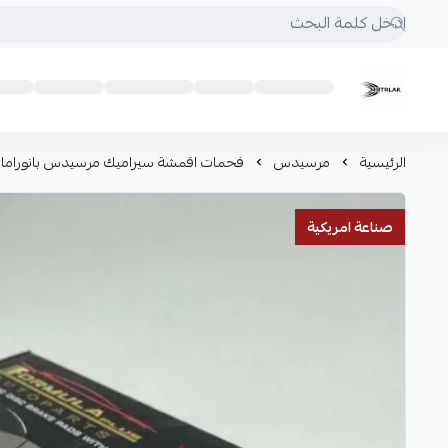
Motrlak
الرئيسية
مرسيدس
فحمات اقمشة سيراميك مرسيدس بانوراما S350 S500 S550
صناعة امريكية