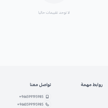
لا توجد تقييمات حاليا
روابط مهمة
تواصل معنا
+966599195985
+9660599195985