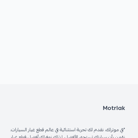
Motrlak
"في موترلك، نقدم لك تجربة استثنائية في عالم قطع غيار السيارات.
نؤمن بأن سيارتك تستحق الأفضل، لذلك نوفرلك أفضل قطع غيار