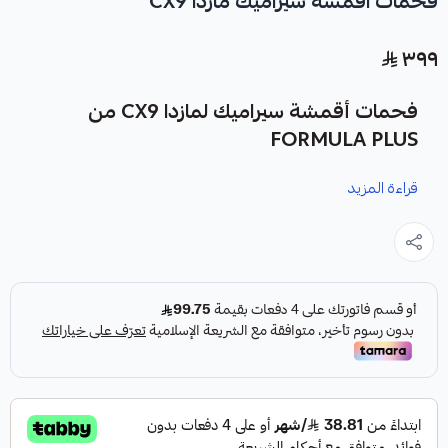
فحمات اقمشة سيراميك مازدا CX9
٣٩٩
فحمات أقمشة سيراميك لمازدا CX9 من
FORMULA PLUS
قراءة المزيد
نوفر لك فحمات أقمشة سيراميك لمازدا CX9 كقطعة غيار متينة
وعالية الجودة من شركة FORMULA PLUS، صناعة أمريكية.
مميزات المنتج:
✓
فرامل أقوى واستجابة أسرع.