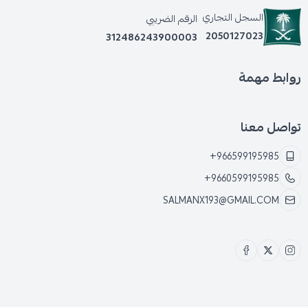
السجل التجاري
الرقم الضريبي
2050127023
312486243900003
روابط مهمة
تواصل معنا
+966599195985
+9660599195985
SALMANX193@GMAIL.COM