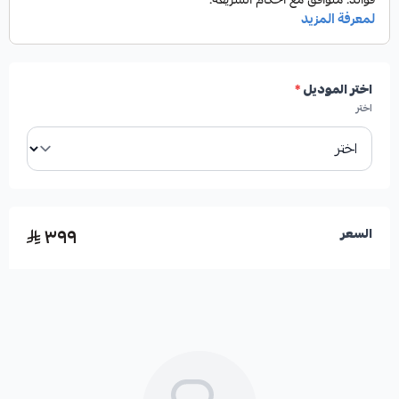
✓
عمر افتراضي أطول مقارنة بالفحمات التقليدية.
اختر الموديل
*
✓
إنتاج رماد أقل يساهم في نظافة العجلات.
اختر
✓
تشغيل هادئ وبدون أصوات صفير مزعجة.
٣٩٩
السعر
الأعطال المحتملة عند تلف القطعة:
*
ضعف أداء الفرامل وفقدان الاستجابة السريعة.