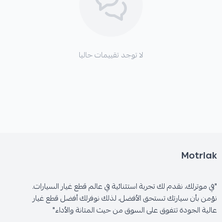
*
ظهور أصوات صفير أو احتكاك عند استخدام الفرامل.
*
تلف أقراص الفرامل بسبب الاحتكاك الزائد أو غير
لا توجد تقييمات حاليا
المتساوي.
*
زيادة مسافة التوقف مما يشكل خطراً على السلامة.
Motrlak
"في موترلك، نقدم لك تجربة استثنائية في عالم قطع غيار السيارات.
نؤمن بأن سيارتك تستحق الأفضل، لذلك نوفرلك أفضل قطع غيار
عالية الجودة تتفوق على السوق من حيث المتانة والأداء"