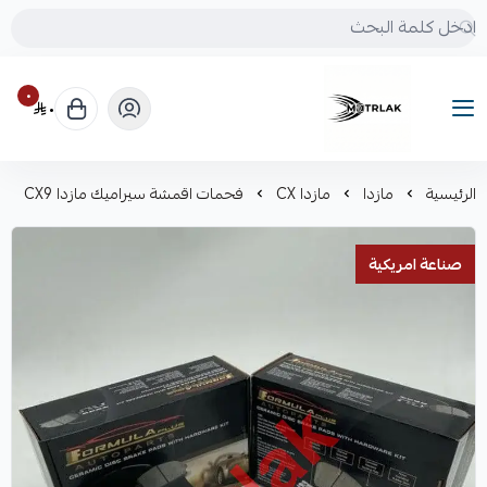
٠
٠
Motrlak
الرئيسية
مازدا
مازدا CX
فحمات اقمشة سيراميك مازدا CX9
صناعة امريكية