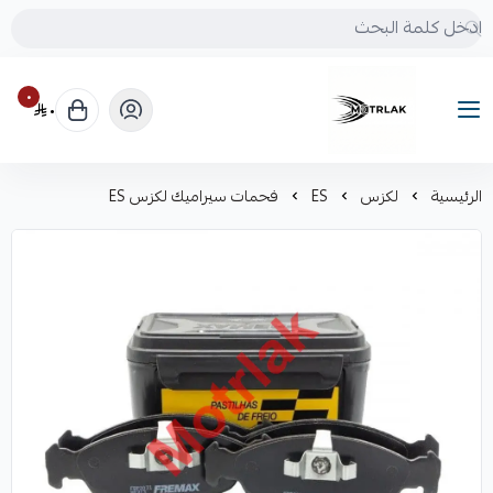
٠
٠
Motrlak
الرئيسية
لكزس
ES
فحمات سيراميك لكزس ES