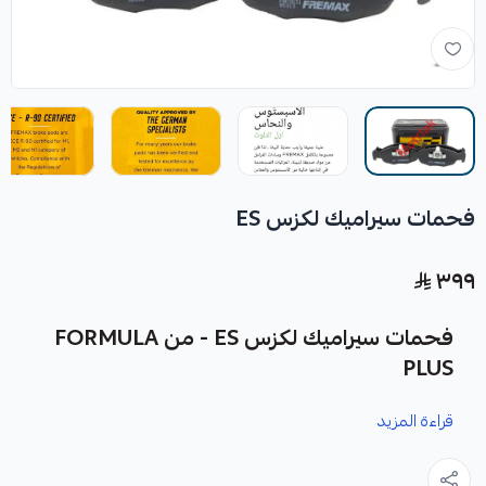
فحمات سيراميك لكزس ES
٣٩٩
فحمات سيراميك لكزس ES - من FORMULA
PLUS
قراءة المزيد
نوفر لك فحمات سيراميك لكزس ES كقطعة غيار متينة وعالية
الجودة من شركة FORMULA PLUS، صناعة أمريكية، مصممة