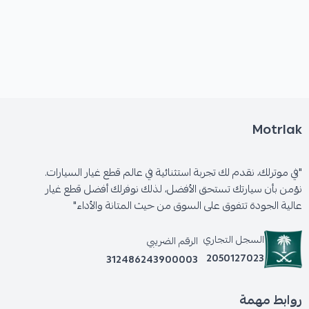
Motrlak
"في موترلك، نقدم لك تجربة استثنائية في عالم قطع غيار السيارات.
نؤمن بأن سيارتك تستحق الأفضل، لذلك نوفرلك أفضل قطع غيار
عالية الجودة تتفوق على السوق من حيث المتانة والأداء"
السجل التجاري
الرقم الضريبي
2050127023
312486243900003
روابط مهمة