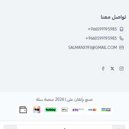
تواصل معنا
+966599195985
+9660599195985
SALMANX193@GMAIL.COM
صنع بإتقان على | 2026
منصة سلة