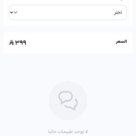
الأعطال الناتجة عن تلف فحمات الفرامل:
٣٩٩
السعر
*
ضعف في قوة الفرامل واستجابتها.
*
سماع أصوات صفير أو احتكاك عند الفرملة.
*
اهتزازات في دواسة الفرامل.
*
تلف أقراص الفرامل (الهوبات) بسبب الاحتكاك المستمر.
لا توجد تقييمات حاليا