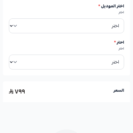
✓
عمر افتراضي أطول مقارنة بالفحمات التقليدية.
اختر الموديل
*
اختر
✓
إنتاج رماد أقل يساهم في نظافة العجلات.
✓
تشغيل هادئ وبلا أصوات صفير مزعجة.
احتر
*
اختر
٧٩٩
السعر