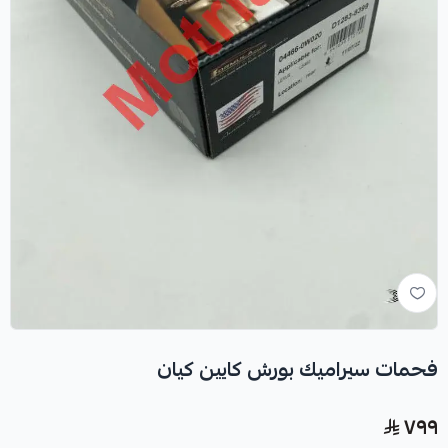
فحمات سيراميك بورش كايين كيان
٧٩٩