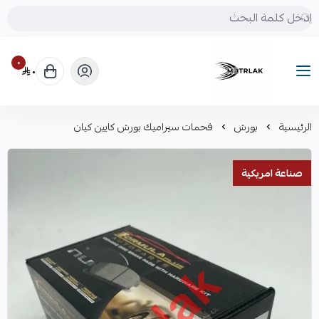
٠
٠
Motrlak
الرئيسية
بورش
فحمات سيراميك بورش كايين كيان
صناعة امريكية