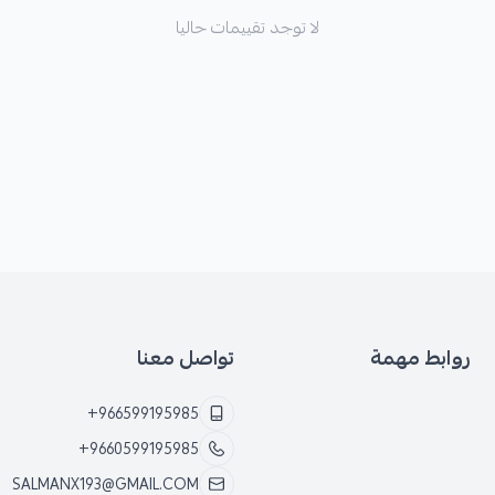
لا توجد تقييمات حاليا
روابط مهمة
تواصل معنا
+966599195985
+9660599195985
SALMANX193@GMAIL.COM