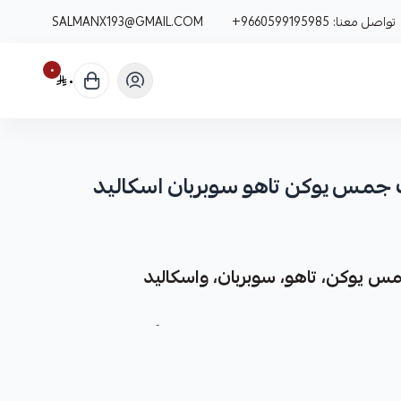
تواصل معنا:
+9660599195985
SALMANX193@GMAIL.COM
٠
٠
 جمس يوكن تاهو سوبربان اسكاليد
س يوكن، تاهو، سوبربان، واسكاليد
 غيار متينة وعالية الجودة مصممة خصيصاً لتعزيز أداء نظام
وبربان، واسكاليد.