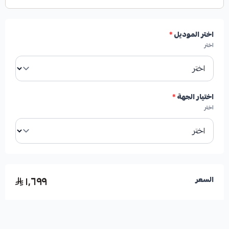
✓
تبريد فعال للهوبات ومنظومة الفرامل بشكل عام.
اختر الموديل
*
✓
تحسين أداء الفرامل وزيادة قوتها بنسبة تتراوح بين
اختر
30% إلى 50% في الظروف القاسية.
✓
فعالة بشكل خاص مع السرعات العالية أو عند القيادة
اختيار الجهة
*
على المنحدرات الجبلية.
اختر
✓
تعمل على تقليل أو إزالة اهتزازات الفرامل (الرجّة) بشكل
نهائي.
١٬٦٩٩
السعر
الأعطال التي تعالجها هذه القطعة: