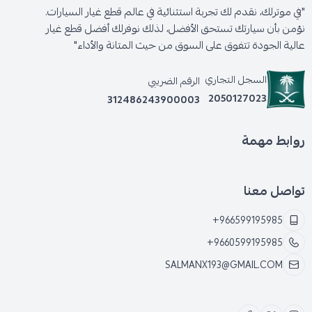
"في موترلك، نقدم لك تجربة استثنائية في عالم قطع غيار السيارات.
نؤمن بأن سيارتك تستحق الأفضل، لذلك نوفرلك أفضل قطع غيار
عالية الجودة تتفوق على السوق من حيث المتانة والأداء"
السجل التجاري
الرقم الضريبي
2050127023
312486243900003
روابط مهمة
تواصل معنا
+966599195985
+9660599195985
SALMANX193@GMAIL.COM