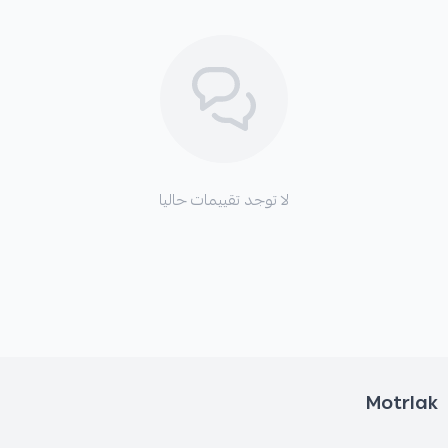
*
اهتزازات الفرامل (الرجّة) عند الضغط على دواسة
الفرامل.
*
ضعف أداء الفرامل، خاصة عند الاستخدام المتكرر أو في
لا توجد تقييمات حاليا
الظروف الصعبة.
*
ارتفاع درجة حرارة منظومة الفرامل مما قد يؤدي إلى
تدهور أدائها.
Motrlak