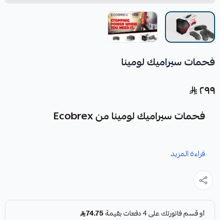
فحمات سيراميك لومينا
٢٩٩
فحمات سيراميك لومينا من Ecobrex
نوفر لك فحمات سيراميك لومينا كقطعة غيار متينة وعالية الجودة
قراءة المزيد
من شركة Ecobrex الأمريكية.
المميزات: