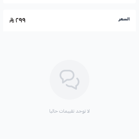
*
قد ينتج عن تلف الفرامل الأصلية ضعف في قوة الفرملة
أو استجابة بطيئة.
٢٩٩
السعر
الشركة:
Ecobrex
بلد المنشأ:
تصنيع الصين
الموقع الإلكتروني:
www.ecobrex.com
لا توجد تقييمات حاليا