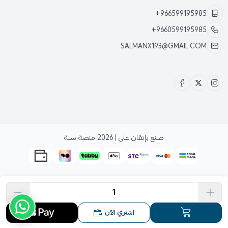
+966599195985
+9660599195985
SALMANX193@GMAIL.COM
صنع بإتقان على | 2026
منصة سلة
اشتري الآن