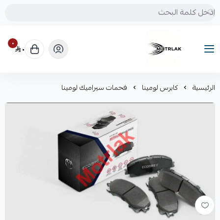
٠
٠
Motrlak
الرئيسية
كابرس لومينا
فحمات سيراميك لومينا