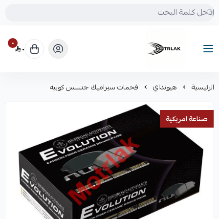
٠
٠
Motrlak
الرئيسية
هيونداي
فحمات سيراميك جنسس كوبيه
صناعة امريكية