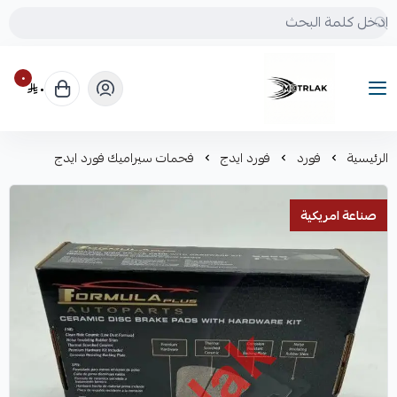
٠
٠
Motrlak
الرئيسية
فورد
فورد ايدج
فحمات سيراميك فورد ايدج
صناعة امريكية