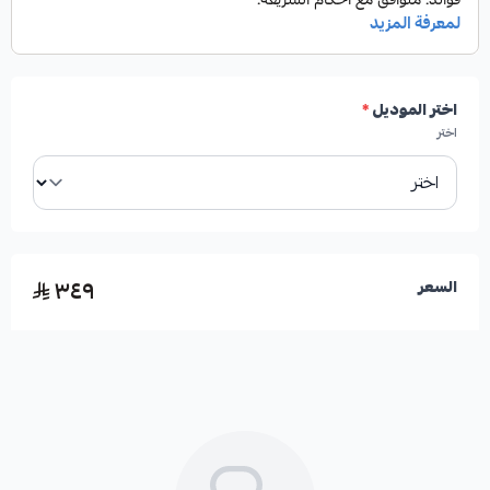
✓
فرامل أقوى واستجابة أسرع.
✓
عمر افتراضي أطول مقارنة بالفحمات التقليدية.
اختر الموديل
*
اختر
✓
إنتاج رماد أقل يقلل من اتساخ الجنوط.
✓
تشغيل هادئ وبدون أصوات صفير مزعجة.
٣٤٩
السعر
الفوائد عند استخدام هذه القطعة:
*
تجنب اهتزازات الفرامل غير المرغوبة.