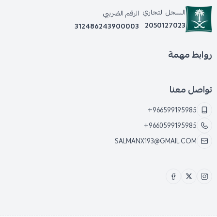
السجل التجاري
الرقم الضريبي
2050127023
312486243900003
روابط مهمة
تواصل معنا
+966599195985
+9660599195985
SALMANX193@GMAIL.COM