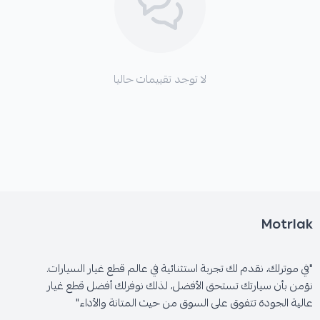
*
تقليل تآكل أقراص الفرامل.
لا توجد تقييمات حاليا
*
الحفاظ على نظافة العجلات لفترة أطول.
Motrlak
"في موترلك، نقدم لك تجربة استثنائية في عالم قطع غيار السيارات.
نؤمن بأن سيارتك تستحق الأفضل، لذلك نوفرلك أفضل قطع غيار
عالية الجودة تتفوق على السوق من حيث المتانة والأداء"