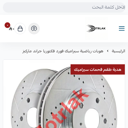
٠
٠
Motrlak
الرئيسية
هوبات رياضية سيراميك فورد فكتوريا جراند ماركيز
هدية طقم فحمات سيراميك