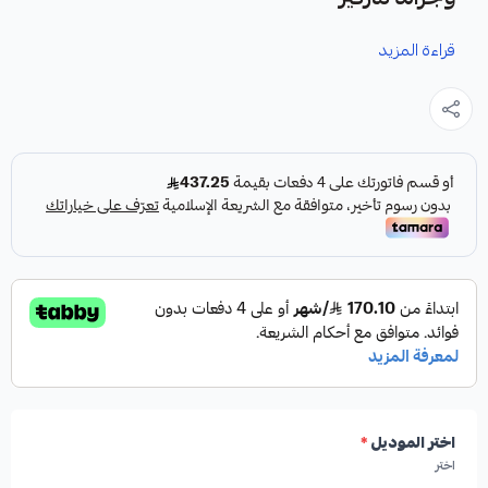
قراءة المزيد
نوفر لك
هوبات رياضية سيراميك
كقطعة غيار متينة وعالية الجودة
مصممة خصيصاً لسيارات فورد فكتوريا وجراند ماركيز.
مميزات المنتج:
✔
تصميم رياضي مخرم ومخطط
لتعزيز الأداء.
✔
صناعة أمريكية
عالية الجودة.
اختر الموديل
*
✔
إصدار خاص
من شركة HIGHROAD AUTO PARTS.
اختر