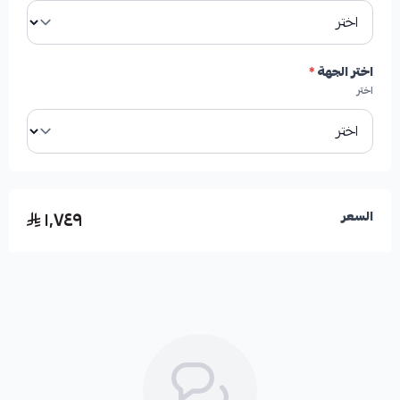
✔
تبريد فعال
لمنظومة الفرامل بفضل الفتحات والخطوط
التي تساعد على تشتيت الحرارة.
اختر الجهة
*
اختر
✔
تحسين أداء الفرامل
وزيادة قوتها بنسبة تتراوح بين
30% إلى 50%، خاصة في الظروف القاسية والسرعات
العالية أو المنحدرات الجبلية.
١٬٧٤٩
السعر
✔
تقليل أو إزالة الاهتزازات (الرجة)
بشكل نهائي عند
استخدام الفرامل.
الأعطال التي تعالجها هذه القطعة: