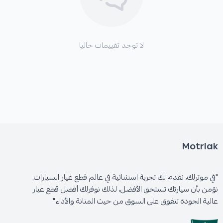
✖
اهتزازات أو رجة في عجلة القيادة
عند الفرملة.
لا توجد تقييمات حاليا
✖
ضعف أداء الفرامل
خاصة بعد الاستخدام المتكرر أو في
السرعات العالية.
✖
ارتفاع درجة حرارة منظومة الفرامل
مما يؤثر على
كفاءتها.
Motrlak
"في موترلك، نقدم لك تجربة استثنائية في عالم قطع غيار السيارات.
نؤمن بأن سيارتك تستحق الأفضل، لذلك نوفرلك أفضل قطع غيار
عالية الجودة تتفوق على السوق من حيث المتانة والأداء"