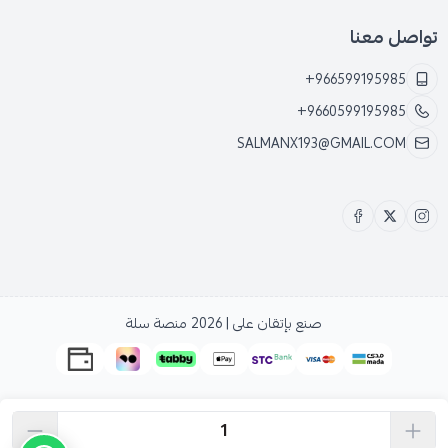
تواصل معنا
+966599195985
+9660599195985
SALMANX193@GMAIL.COM
صنع بإتقان على | 2026
منصة سلة