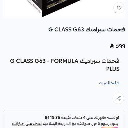
فحمات سيراميك G CLASS G63
٥٩٩
فحمات سيراميك G CLASS G63 - FORMULA
PLUS
قراءة المزيد
نوفر لك فحمات سيراميك G CLASS G63 كقطعة غيار متينة
وعالية الجودة من شركة FORMULA PLUS - HIGHROAD
AUTO PARTS، صناعة أمريكية.