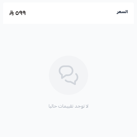
٥٩٩
السعر
*
ضعف أداء الفرامل وفقدان الاستجابة.
*
سماع أصوات صرير أو احتكاك عند الفرملة.
*
اهتزازات في دواسة الفرامل أو عجلة القيادة.
*
تلف أقراص الفرامل (الهوبات) بسبب الاحتكاك المباشر.
لا توجد تقييمات حاليا