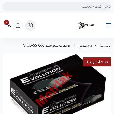
٠
٠
Motrlak
الرئيسية
مرسيدس
فحمات سيراميك G CLASS G63
صناعة امريكية