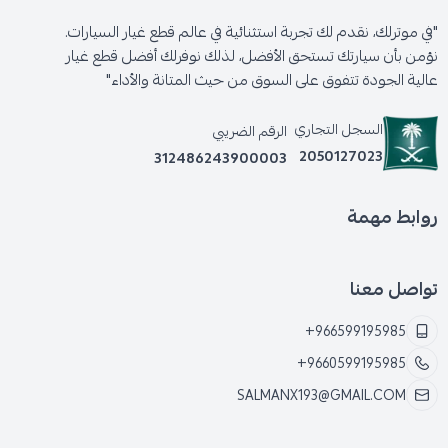
"في موترلك، نقدم لك تجربة استثنائية في عالم قطع غيار السيارات.
نؤمن بأن سيارتك تستحق الأفضل، لذلك نوفرلك أفضل قطع غيار
عالية الجودة تتفوق على السوق من حيث المتانة والأداء"
السجل التجاري
الرقم الضريبي
2050127023
312486243900003
روابط مهمة
تواصل معنا
+966599195985
+9660599195985
SALMANX193@GMAIL.COM