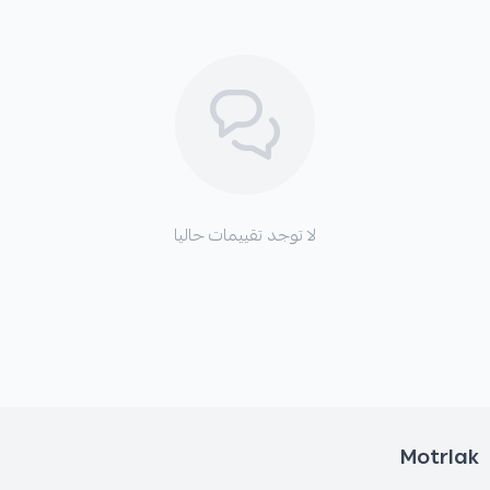
*
قد ينتج عن عطل أو تلف في الفحمات الأصلية ضعف في
قوة الفرامل أو استجابتها.
لا توجد تقييمات حاليا
Motrlak