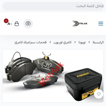
٠
٠
Motrlak
الرئيسية
تويوتا
كامري اوريون
فحمات سيراميك كامري