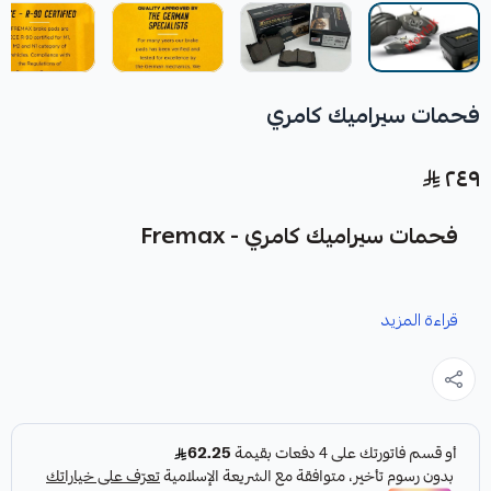
فحمات سيراميك كامري
٢٤٩
فحمات سيراميك كامري - Fremax
نوفر لك فحمات سيراميك كامري من شركة Fremax كقطعة غيار
قراءة المزيد
متينة وعالية الجودة مصممة لتعزيز أداء نظام الفرامل في سيارتك.
مميزات المنتج: