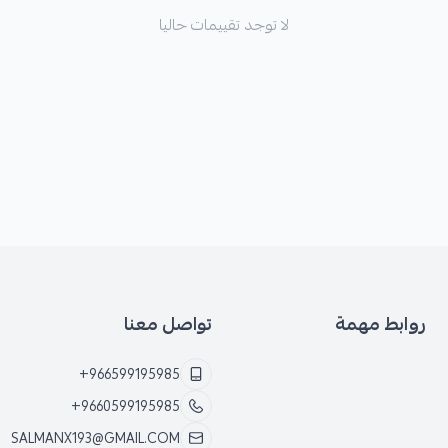
لا توجد تقييمات حاليا
روابط مهمة
تواصل معنا
+966599195985
+9660599195985
SALMANX193@GMAIL.COM