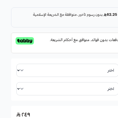
ات التقليدية.
الجنوط.
ر مزعجة.
٢٤٩