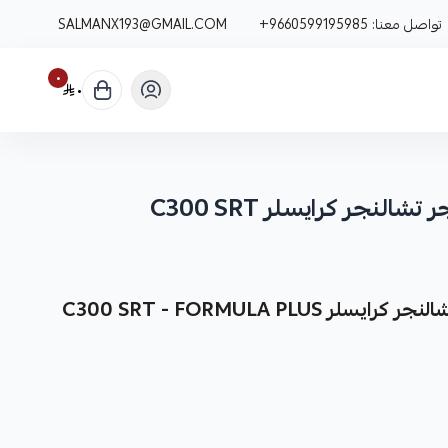
تواصل معنا:
+9660599195985
SALMANX193@GMAIL.COM
٠
٠
نجر كرايسلر C300 SRT
C300 SRT - FORMULA PL
نوفر لك فحمات سيراميك تشارجر تشالنجر كرايسلر C300 SRT كقطعة غيار متينة وعالية الجودة من شركة