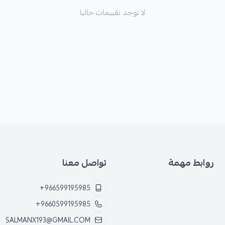
لا توجد تقييمات حاليا
روابط مهمة
تواصل معنا
+966599195985
+9660599195985
SALMANX193@GMAIL.COM