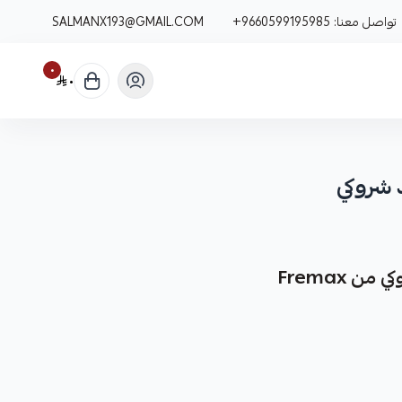
تواصل معنا:
+9660599195985
SALMANX193@GMAIL.COM
٠
٠
 شروكي
 Fremax
ار متينة وعالية الجودة من شركة Fremax البرازيلية.