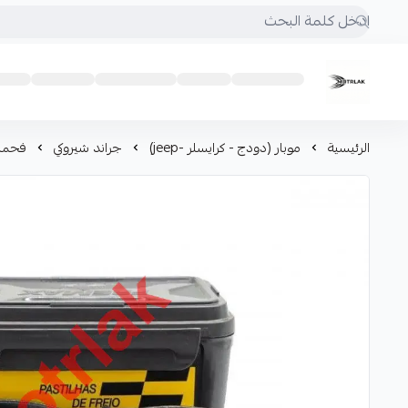
Motrlak
الرئيسية
موبار (دودج - كرايسلر -jeep)
جراند شيروكي
فحمات