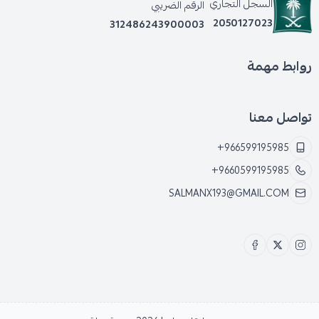
السجل التجاري
الرقم الضريبي
2050127023
312486243900003
*
ارتفاع درجة حرارة الهوبات ومنظومة الفرامل بشكل
مفرط.
روابط مهمة
تواصل معنا
+966599195985
+9660599195985
SALMANX193@GMAIL.COM