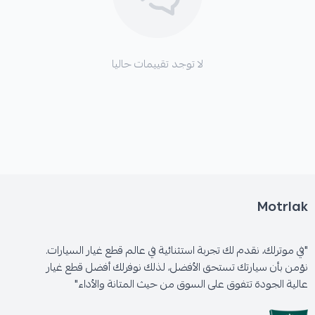
✓
تجربة قيادة أكثر سلاسة وراحة من خلال التخلص من
مشكلة رجة الفرامل المزعجة.
لا توجد تقييمات حاليا
الأعطال التي تعالجها هذه القطعة:
Motrlak
*
اهتزازات الفرامل (الرجة) التي تظهر عند استخدام
الفرامل.
"في موترلك، نقدم لك تجربة استثنائية في عالم قطع غيار السيارات.
نؤمن بأن سيارتك تستحق الأفضل، لذلك نوفرلك أفضل قطع غيار
*
ضعف أداء الفرامل خاصة عند الاستخدام المتكرر أو في
عالية الجودة تتفوق على السوق من حيث المتانة والأداء"
الظروف الصعبة.