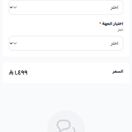
✓
فعالية عالية في تقليل أو إزالة اهتزازات الفرامل (الرجة)
بشكل نهائي.
اختيار الجهة
*
اختر
الفوائد المتوقعة عند استخدام هذه الهوبات:
١٬٤٩٩
السعر
✓
تبريد فعال للهوبات ومنظومة الفرامل بالكامل بفضل
الفتحات المخرمة.
✓
أداء فرامل محسّن وقوة إيقاف أعلى، مما يعزز الثقة
والأمان أثناء القيادة، خاصة عند السرعات العالية أو في
الطرق الجبلية.