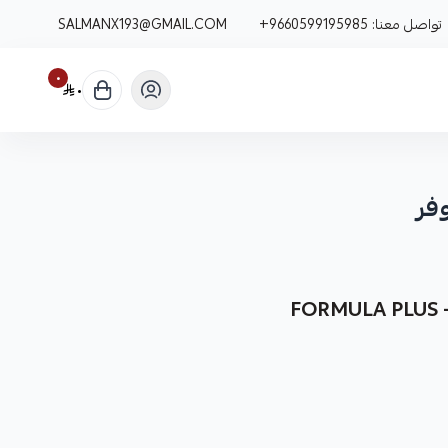
تواصل معنا:
+9660599195985
SALMANX193@GMAIL.COM
٠
٠
فر
F
نوفر لك فحمات سيراميك رنج روفر كقطعة غيار متينة وعالية الجودة من شركة FORMULA PLUS -