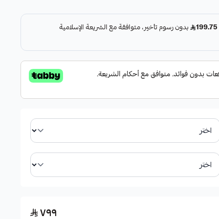
ات التقليدية.
 للتنظيف.
ر مزعجة.
٧٩٩