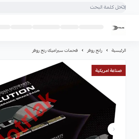
Motrlak
الرئيسية
رانج روفر
فحمات سيراميك رنج روفر
صناعة امريكية