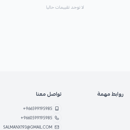
لا توجد تقييمات حاليا
روابط مهمة
تواصل معنا
+966599195985
+9660599195985
SALMANX193@GMAIL.COM