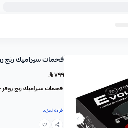
فحمات سيراميك رنج رو
٧٩٩
فحمات سيراميك رنج روفر - ORMULA PLUS
قراءة المزيد
HIGHROAD AUTO PARTS، صناعة أمريكية.