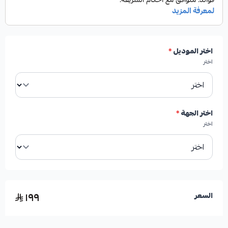
✓
عمر افتراضي أطول مقارنة بالفحمات التقليدية.
اختر الموديل
*
✓
إنتاج رماد أقل يساهم في نظافة العجلات.
اختر
✓
تشغيل هادئ وبدون أصوات صفير مزعجة.
اختر الجهة
*
اختر
معلومات إضافية:
١٩٩
السعر
العلامة التجارية:
FORMULA PLUS