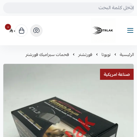
٠
٠
Motrlak
الرئيسية
تويوتا
فورتشنر
فحمات سيراميك فورشنر
صناعة امريكية