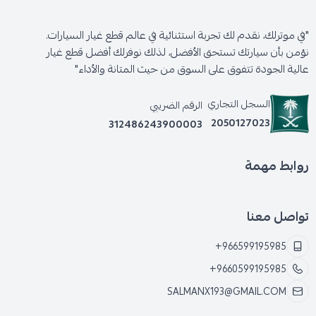
"في موترلك، نقدم لك تجربة استثنائية في عالم قطع غيار السيارات.
نؤمن بأن سيارتك تستحق الأفضل، لذلك نوفرلك أفضل قطع غيار
عالية الجودة تتفوق على السوق من حيث المتانة والأداء"
السجل التجاري
الرقم الضريبي
2050127023
312486243900003
روابط مهمة
تواصل معنا
+966599195985
+9660599195985
SALMANX193@GMAIL.COM