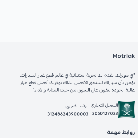
Motrlak
"في موترلك، نقدم لك تجربة استثنائية في عالم قطع غيار السيارات.
نؤمن بأن سيارتك تستحق الأفضل، لذلك نوفرلك أفضل قطع غيار
عالية الجودة تتفوق على السوق من حيث المتانة والأداء"
السجل التجاري
الرقم الضريبي
2050127023
312486243900003
روابط مهمة