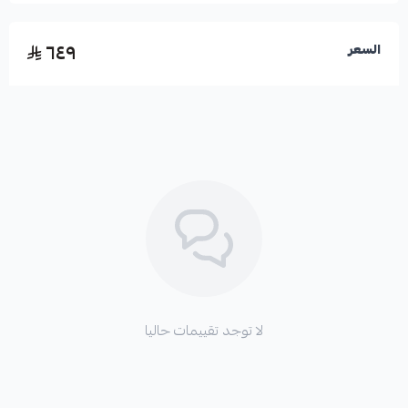
٦٤٩
السعر
الأعطال التي تعالجها القطعة:
*
اهتزازات الفرامل (الرجة).
*
ضعف أداء الفرامل في الظروف القاسية.
*
ارتفاع درجة حرارة منظومة الفرامل.
لا توجد تقييمات حاليا