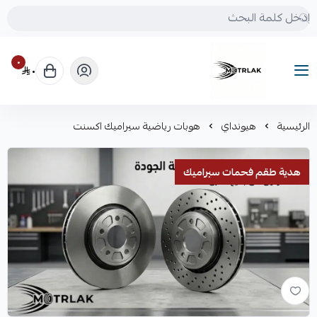
٠
٠
Motrlak
الرئيسية
هيونداي
هوبات رياضية سيراميك اكسنت
هدية طقم فحمات سيراميك