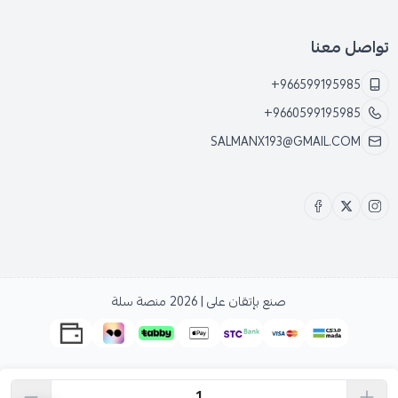
تواصل معنا
+966599195985
+9660599195985
SALMANX193@GMAIL.COM
صنع بإتقان على | 2026
منصة سلة