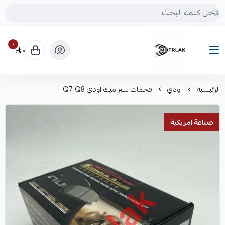
٠
٠
Motrlak
الرئيسية
اودي
فحمات سيراميك اودي Q7 Q8
صناعة امريكية