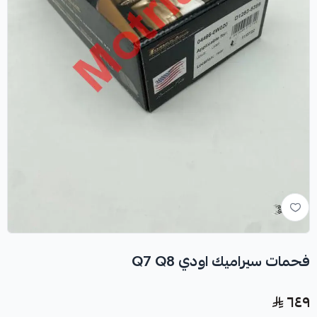
فحمات سيراميك اودي Q7 Q8
٦٤٩