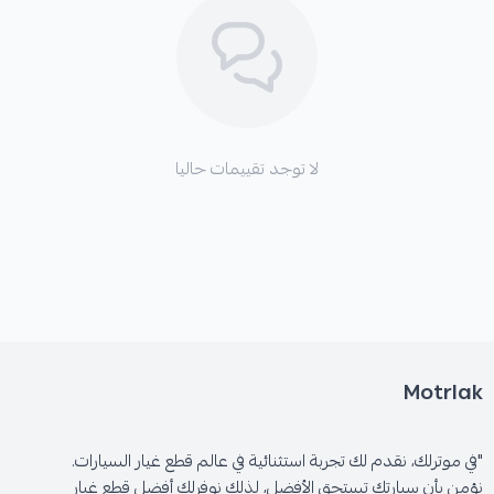
*
اهتزازات في دواسة الفرامل أو عجلة القيادة.
*
تلف أقراص الفرامل (الهوبات) بسبب الاحتكاك المباشر.
لا توجد تقييمات حاليا
Motrlak
"في موترلك، نقدم لك تجربة استثنائية في عالم قطع غيار السيارات.
نؤمن بأن سيارتك تستحق الأفضل، لذلك نوفرلك أفضل قطع غيار