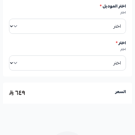
✓
عمر افتراضي أطول مقارنة بالفحمات التقليدية.
اختر الموديل
*
اختر
✓
إنتاج رماد أقل يساهم في نظافة العجلات.
✓
تشغيل هادئ وبلا أصوات صفير مزعجة.
اختر
*
اختر
الأعطال الناتجة عن تلف فحمات الفرامل:
٦٤٩
السعر
*
ضعف أداء الفرامل وفقدان الاستجابة.
*
سماع أصوات صرير أو احتكاك عند الفرملة.