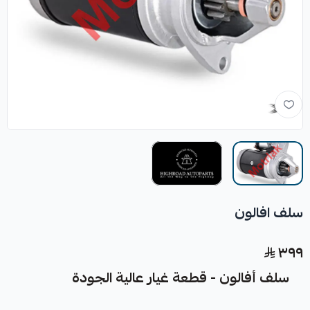
سلف افالون
٣٩٩
سلف أفالون - قطعة غيار عالية الجودة