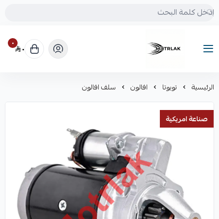
٠
٠
Motrlak
الرئيسية
تويوتا
افالون
سلف افالون
صناعة امريكية