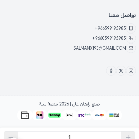
تواصل معنا
+966599195985
+9660599195985
SALMANX193@GMAIL.COM
صنع بإتقان على | 2026
منصة سلة