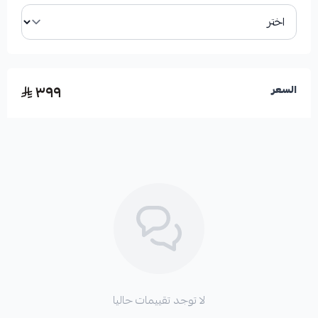
٣٩٩
السعر
لا توجد تقييمات حاليا