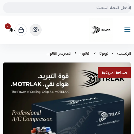
٠
٠
Motrlak
الرئيسية
تويوتا
افالون
كمبرسر افالون
صناعة امريكية