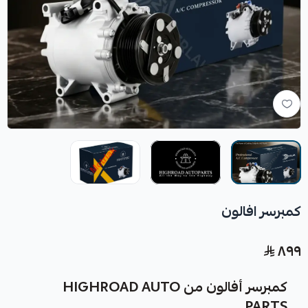
كمبرسر افالون
٨٩٩
كمبرسر أفالون من HIGHROAD AUTO
PARTS