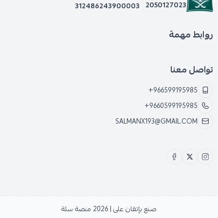
2050127023
312486243900003
روابط مهمة
تواصل معنا
+966599195985
+9660599195985
SALMANX193@GMAIL.COM
صنع بإتقان على | 2026
منصة سلة