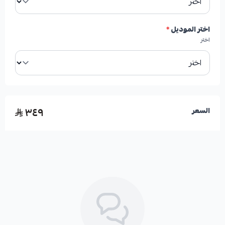
اختر الموديل
*
اختر
٣٤٩
السعر