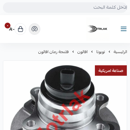
٠
٠
Motrlak
الرئيسية
تويوتا
افالون
فلنجة رمان افالون
صناعة امريكية